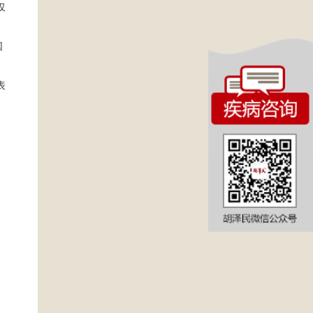
仅
国
表