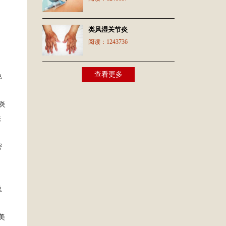
类风湿关节炎
阅读：
1243736
查看更多
免
炎
法
密
总
美