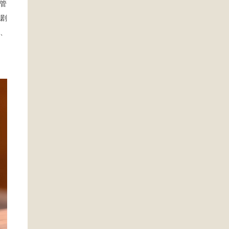
管
剧
、