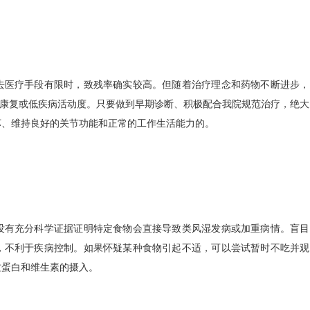
去医疗手段有限时，致残率确实较高。但随着治疗理念和药物不断进步，
临床康复或低疾病活动度。只要做到早期诊断、积极配合我院规范治疗，绝
坏、维持良好的关节功能和正常的工作生活能力的。
没有充分科学证据证明特定食物会直接导致类风湿发病或加重病情。盲目
，不利于疾病控制。如果怀疑某种食物引起不适，可以尝试暂时不吃并观
质蛋白和维生素的摄入。