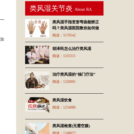
类风湿关节炎
About RA
类风湿手指变形弯曲能矫正
吗？类风湿医院教你如何做
阅读：
5170542
加
胡泽民怎么治疗类风湿
阅读：
1335311
治疗类风湿的“独门疗法”
阅读：
1320601
类风湿饮食
阅读：
1254986
类风湿检查(无需空腹)
阅读：
1248072