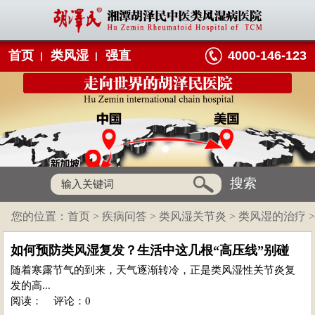
首页
类风湿
强直
4000-146-123
搜索
您的位置：
首页
>
疾病问答
>
类风湿关节炎
>
类风湿的治疗
>
如何预防类风湿复发？生活中这几根“高压线”别碰
随着寒露节气的到来，天气逐渐转冷，正是类风湿性关节炎复
发的高...
阅读：
评论：0