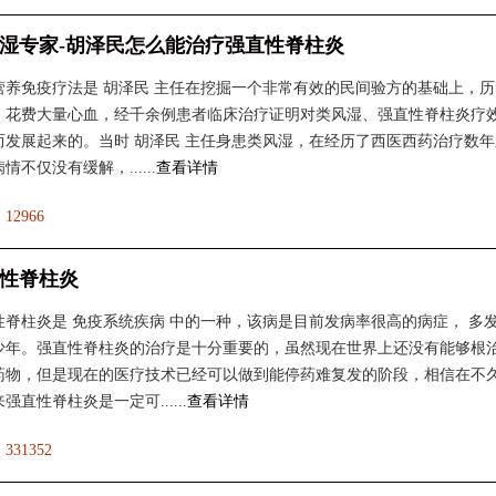
湿专家-胡泽民怎么能治疗强直性脊柱炎
营养免疫疗法是 胡泽民 主任在挖掘一个非常有效的民间验方的基础上，历
，花费大量心血，经千余例患者临床治疗证明对类风湿、强直性脊柱炎疗
而发展起来的。当时 胡泽民 主任身患类风湿，在经历了西医西药治疗数年
情不仅没有缓解，......
查看详情
：
12966
性脊柱炎
性脊柱炎是 免疫系统疾病 中的一种，该病是目前发病率很高的病症， 多
少年。强直性脊柱炎的治疗是十分重要的，虽然现在世界上还没有能够根
药物，但是现在的医疗技术已经可以做到能停药难复发的阶段，相信在不
强直性脊柱炎是一定可......
查看详情
：
331352