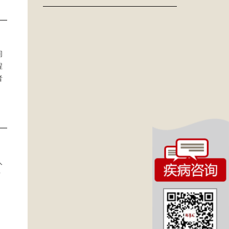
间
程
者
人
看