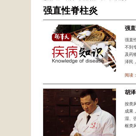
强直性脊柱炎
强直
强直
不到
及药
泽民，
阅读
胡泽
按类
成果
湿、
枢类风