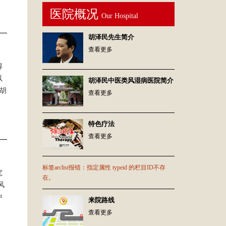
医院概况
Our Hospital
胡泽民先生简介
查看更多
得
以
胡泽民中医类风湿病医院简介
胡
查看更多
特色疗法
查看更多
标签arclist报错：指定属性 typeid 的栏目ID不存
究
在。
风
中
来院路线
查看更多