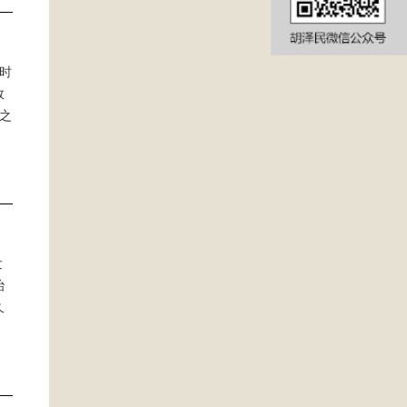
时
效
之
发
治
久