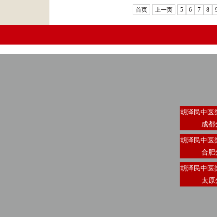
首页
上一页
5
6
7
8
胡泽民中医
成都
胡泽民中医
合肥
胡泽民中医
太原