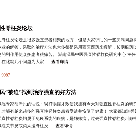
性脊柱炎论坛
性脊柱炎论坛是很多强直患者相聚的地方，但是大家求助的一些疾病问题
专业的解答，采取的治疗方法也大多都是采用西医西药来缓解，长期服药
物的副作用使众多患者很痛苦。 湖南泽民中医强直性脊柱炎研究中心 主任
在此就几个问题为大家......
查看详情
：
9987
民“被迫”找到治疗强直的好方法
风湿专家胡泽民的话说：误打误撞才致使我拥有今天对强直性脊柱炎的研
，才能有越来越多的强直性脊柱炎患者受益并恢复了健康！ 大家都知道类
强直性脊柱炎均属于免疫系统的疾病，是姊妹病，过去强直性脊柱炎叫做
湿关节炎或类风湿脊柱炎......
查看详情