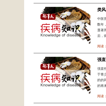
类风
中医
数年
显著
后，病
阅读
强直
强直
于青
的的
的将来
阅读